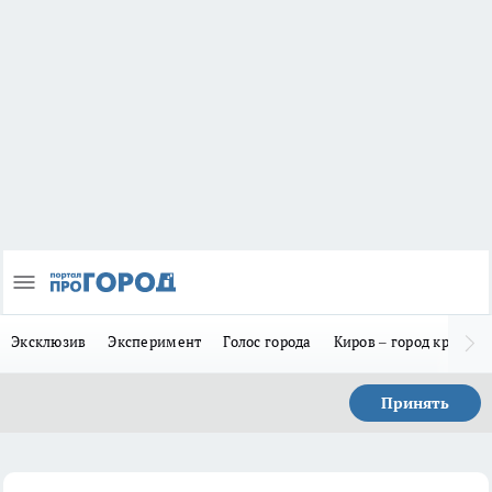
Эксклюзив
Эксперимент
Голос города
Киров – город красив
Принять