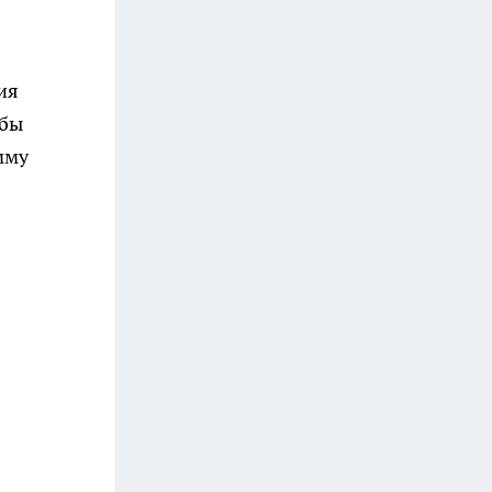
ия
 бы
мму