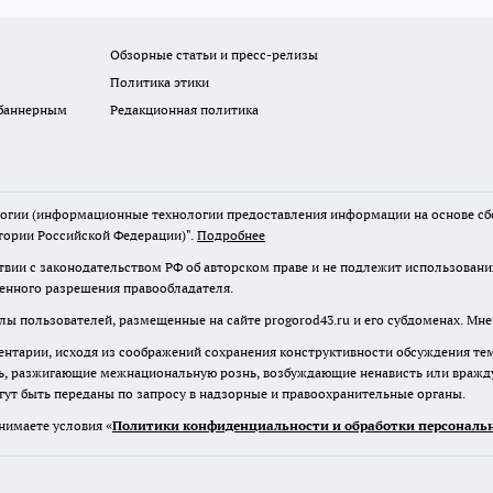
Обзорные статьи и пресс-релизы
Политика этики
 баннерным
Редакционная политика
гии (информационные технологии предоставления информации на основе сбор
тории Российской Федерации)".
Подробнее
твии с законодательством РФ об авторском праве и не подлежит использовани
менного разрешения правообладателя.
лы пользователей, размещенные на сайте progorod43.ru и его субдоменах. Мне
нтарии, исходя из соображений сохранения конструктивности обсуждения те
ь, разжигающие межнациональную рознь, возбуждающие ненависть или вражду,
огут быть переданы по запросу в надзорные и правоохранительные органы.
нимаете условия «
Политики конфиденциальности и обработки персональн