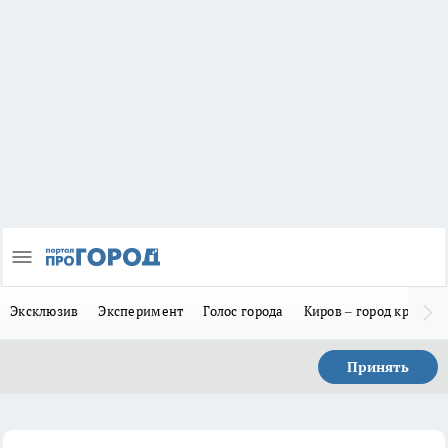
Эксклюзив
Эксперимент
Голос города
Киров – город красив
Принять