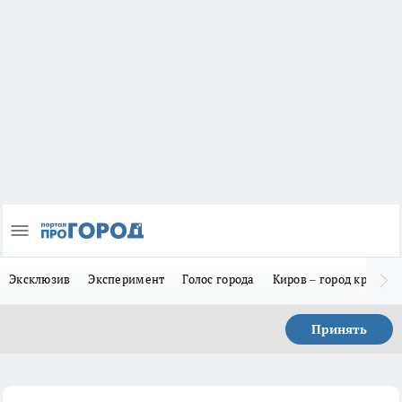
Эксклюзив
Эксперимент
Голос города
Киров – город красив
Принять