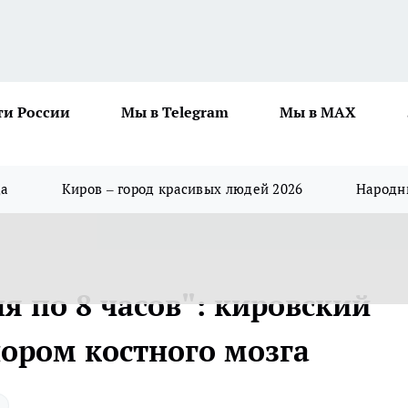
ти России
Мы в Telegram
Мы в MAX
да
Киров – город красивых людей 2026
Народны
ня по 8 часов": кировский
нором костного мозга