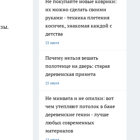
Не покупайте новые коврики:
их можно сделать своими
руками - техника плетения
косичек, знакомая каждой с
изы.
детства
23 июля
Почему нельзя вешать
полотенце на дверь: старая
деревенская примета
25 июля
Не минвата и не опилки: вот
чем утепляют потолок в бане
деревенские гении - лучше
любых современных
материалов
13 июля