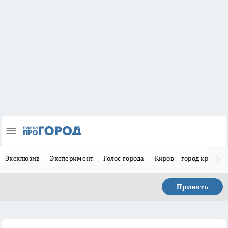
Эксклюзив
Эксперимент
Голос города
Киров – город красив
Принять