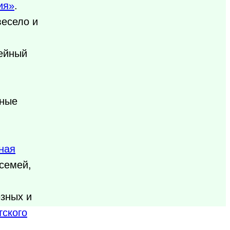
ия»
.
весело и
дейный
ные
ная
семей,
езных и
тского