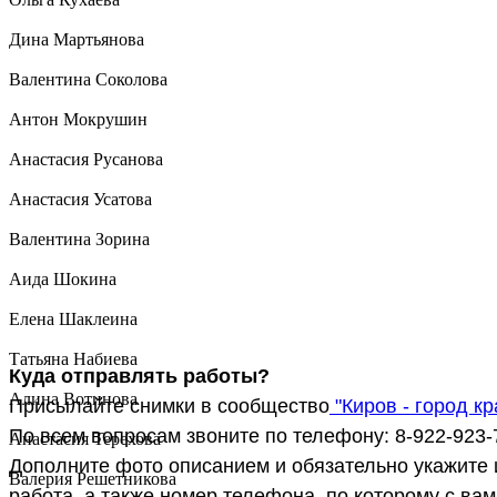
Дина Мартьянова
Валентина Соколова
Антон Мокрушин
Анастасия Русанова
Анастасия Усатова
Валентина Зорина
Аида Шокина
Елена Шаклеина
Татьяна Набиева
Куда отправлять работы?
Алина Вотинова
Присылайте снимки в сообщество
"Киров - город к
По всем вопросам звоните по телефону: 8-922-923-
Анастасия Терехова
Дополните фото описанием и обязательно укажите 
Валерия Решетникова
работа, а также номер телефона, по которому с вам