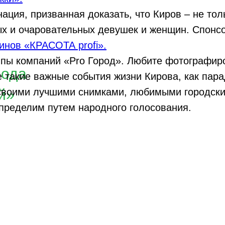
ция, призванная доказать, что Киров – не тол
ных и очаровательных девушек и женщин. Спонс
инов «КРАСОТА profi».
ппы компаний «Pro Город». Любите фотографир
рода
е такие важные события жизни Кирова, как пар
й»
 своими лучшими снимками, любимыми городск
определим путем народного голосования.