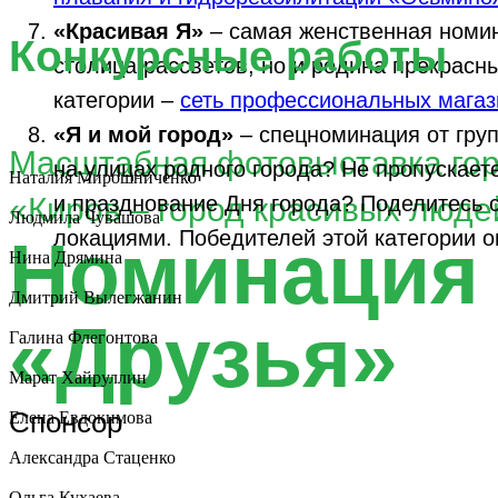
«Красивая Я»
– самая женственная номина
Конкурсные работы
столица рассветов, но и родина прекрас
категории –
сеть профессиональных магаз
«Я и мой город»
– спецноминация от гру
Масштабная фотовыставка го
на улицах родного города? Не пропускает
Наталия Мирошниченко
«Киров – город красивых люде
и празднование Дня города? Поделитесь
Людмила Чувашова
локациями. Победителей этой категории 
Номинация
Нина Дрямина
Дмитрий Вылегжанин
«Друзья»
Галина Флегонтова
Марат Хайруллин
Спонсор
Елена Евдокимова
Александра Стаценко
Ольга Кухаева