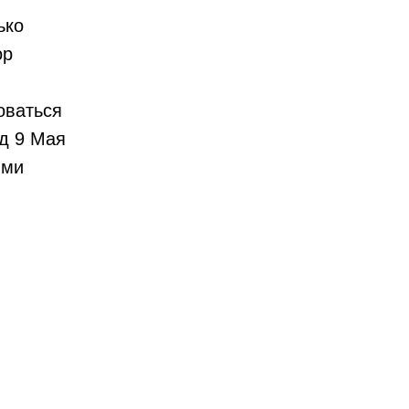
ько
ор
оваться
ад 9 Мая
ими