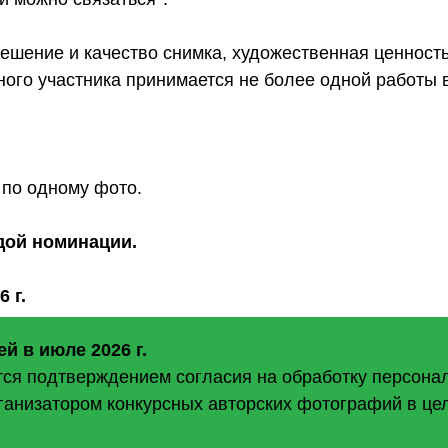
ешение и качество снимка, художественная ценность
ного участника принимается не более одной работы 
 по одному фото.
дой номинации.
6 г.
й в июле 2026 г.
ется подтверждением согласия на обработку персона
ганизатором конкурсных авторских фотографий в це