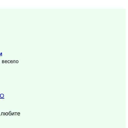
и
, весело
О
ы любите