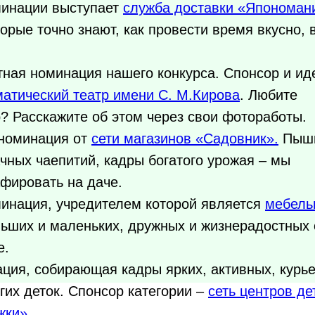
минации выступает
служба доставки «Япономан
орые точно знают, как провести время вкусно, 
тная номинация нашего конкурса. Спонсор и и
атический театр имени С. М.Кирова
. Любите
р? Расскажите об этом через свои фотоработы.
номинация от
сети магазинов «Садовник».
Пыш
чных чаепитий, кадры богатого урожая – мы
фировать на даче.
инация, учредителем которой является
мебель
ьших и маленьких, дружных и жизнерадостных 
е.
ция, собирающая кадры ярких, активных, курь
их деток. Спонсор категории –
сеть центров де
жки».