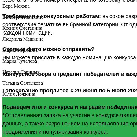
Вера Мохова
Требования к конкурсным работам:
высокое разр
Виктория Аникина
соответствие тематике выбранной категории. От од
Ксения Сметанина
каждой номинации.
Людмила Машкина
Сколько фото можно отправить?
Мария Корякина
Вы можете прислать в каждую номинацию конкурса
Мария Чучалова
Наталья Савиных
Конкурсное жюри определит победителей в каж
Татьяна Салтыкова
Голосование продлится с 29 июня по 5 июля 202
Юлия Ложкина
Подведем итоги конкурса и наградим победителе
*Отправленная заявка на участие в конкурсе явля
данных, а также разрешением на использование ор
продвижения и популяризации конкурса.