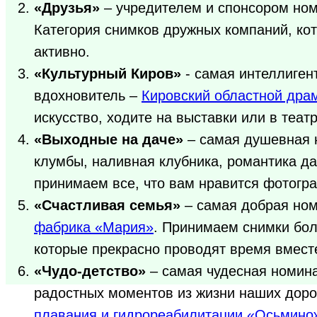
«Друзья»
– учредителем и спонсором но
Категория снимков дружных компаний, кот
активно.
«Культурный Киров»
- самая интеллиген
вдохновитель –
Кировский областной драм
искусство, ходите на выставки или в теат
«Выходные на даче»
– самая душевная 
клумбы, наливная клубника, романтика да
принимаем все, что вам нравится фотогра
«Счастливая семья»
– самая добрая ном
фабрика «Мария»
. Принимаем снимки бол
которые прекрасно проводят время вмест
«Чудо-детство»
– самая чудесная номина
радостных моментов из жизни наших дорог
плавания и гидрореабилитации «Осьмино