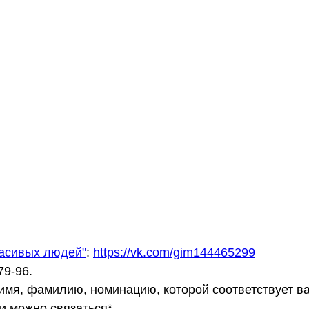
расивых людей"
:
https://vk.com/gim144465299
79-96.
имя, фамилию, номинацию, которой соответствует в
и можно связаться*.