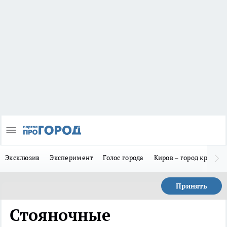
Эксклюзив
Эксперимент
Голос города
Киров – город красив
Принять
Стояночные