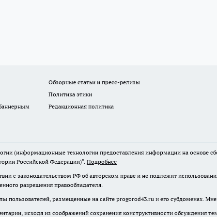
Обзорные статьи и пресс-релизы
Политика этики
 баннерным
Редакционная политика
гии (информационные технологии предоставления информации на основе сбор
тории Российской Федерации)".
Подробнее
твии с законодательством РФ об авторском праве и не подлежит использовани
менного разрешения правообладателя.
лы пользователей, размещенные на сайте progorod43.ru и его субдоменах. Мне
нтарии, исходя из соображений сохранения конструктивности обсуждения те