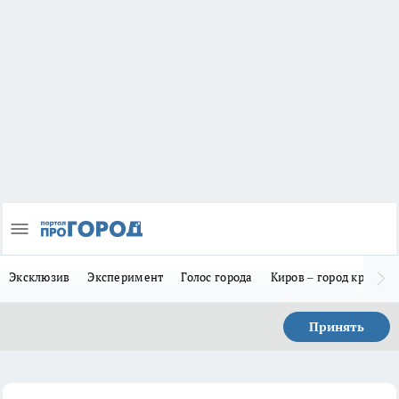
Эксклюзив
Эксперимент
Голос города
Киров – город красив
Принять