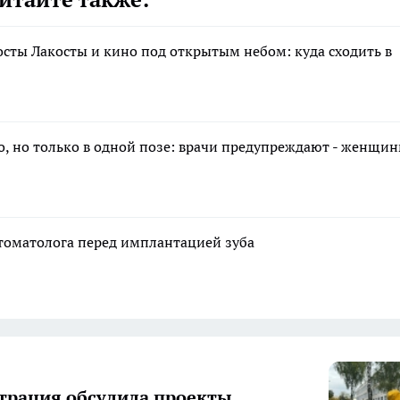
осты Лакосты и кино под открытым небом: куда сходить в
о, но только в одной позе: врачи предупреждают - женщи
стоматолога перед имплантацией зуба
рация обсудила проекты