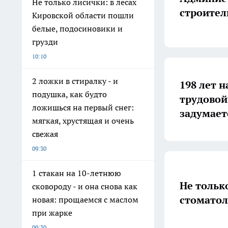
Не только лисички: в лесах
строител
Кировской области пошли
белые, подосиновики и
грузди
10:10
2 ложки в стиралку - и
198 лет н
подушка, как будто
трудовой
ложишься на первый снег:
задумает
мягкая, хрустящая и очень
свежая
09:30
1 стакан на 10-летнюю
Не тольк
сковороду - и она снова как
стоматол
новая: прощаемся с маслом
при жарке
09:30