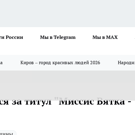
ти России
Мы в Telegram
Мы в MAX
да
Киров – город красивых людей 2026
Народны
я за титул "Миссис Вятка -
щины