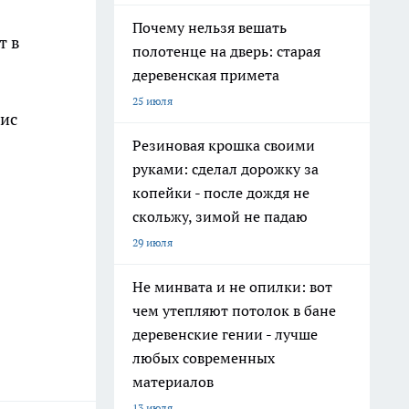
Почему нельзя вешать
т в
полотенце на дверь: старая
деревенская примета
25 июля
сис
Резиновая крошка своими
руками: сделал дорожку за
копейки - после дождя не
скольжу, зимой не падаю
29 июля
Не минвата и не опилки: вот
чем утепляют потолок в бане
деревенские гении - лучше
любых современных
материалов
13 июля