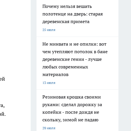
Почему нельзя вешать
полотенце на дверь: старая
деревенская примета
25 июля
Не минвата и не опилки: вот
чем утепляют потолок в бане
деревенские гении - лучше
любых современных
материалов
ей
13 июля
Резиновая крошка своими
руками: сделал дорожку за
а,
копейки - после дождя не
ой.
скольжу, зимой не падаю
29 июля