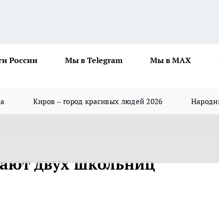
ти России
Мы в Telegram
Мы в MAX
да
Киров – город красивых людей 2026
Народны
вают двух школьниц