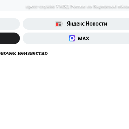
пресс-служба УМВД России по Кировской обла
евочек неизвестно