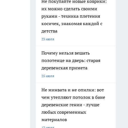
Не покупайте новые коврики:
их можно сделать своими
руками - техника плетения
косичек, знакомая каждой с
детства
23 июля
Почему нельзя вешать
полотенце на дверь: старая
деревенская примета
25 июля
Не минвата и не опилки: вот
чем утепляют потолок в бане
деревенские гении - лучше
любых современных
материалов
13 июля