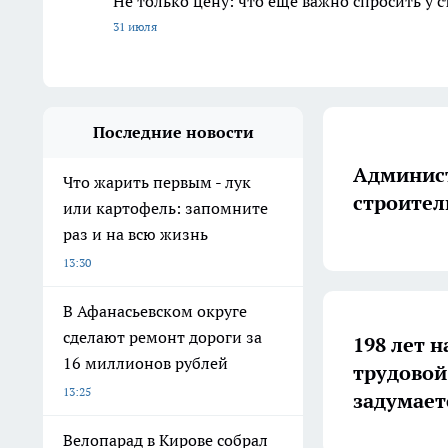
Не только цену: что еще важно спросить у 
31 июля
Последние новости
Админист
Что жарить первым - лук
строител
или картофель: запомните
раз и на всю жизнь
13:30
В Афанасьевском округе
сделают ремонт дороги за
198 лет н
16 миллионов рублей
трудовой
13:25
задумает
Велопарад в Кирове собрал