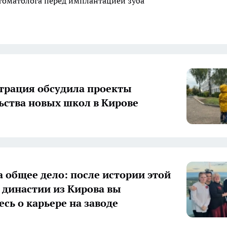
стоматолога перед имплантацией зуба
рация обсудила проекты
ьства новых школ в Кирове
а общее дело: после истории этой
 династии из Кирова вы
есь о карьере на заводе