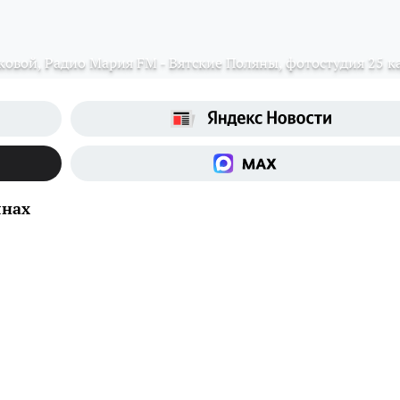
ковой, Радио Мария FM - Вятские Поляны, фотостудия 25 к
янах