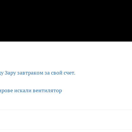
 Зару завтраком за свой счет.
ирове искали вентилятор