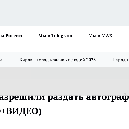
ти России
Мы в Telegram
Мы в MAX
да
Киров – город красивых людей 2026
Народны
азрешили раздать автогра
О+ВИДЕО)