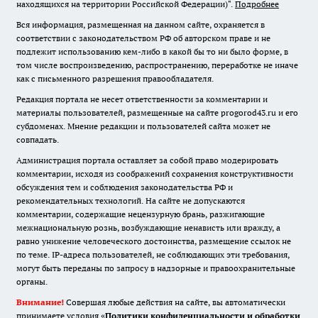
находящихся на территории Российской Федерации)".
Подробнее
Вся информация, размещенная на данном сайте, охраняется в
соответствии с законодательством РФ об авторском праве и не
подлежит использованию кем-либо в какой бы то ни было форме, в
том числе воспроизведению, распространению, переработке не иначе
как с письменного разрешения правообладателя.
Редакция портала не несет ответственности за комментарии и
материалы пользователей, размещенные на сайте progorod43.ru и его
субдоменах. Мнение редакции и пользователей сайта может не
совпадать.
Администрация портала оставляет за собой право модерировать
комментарии, исходя из соображений сохранения конструктивности
обсуждения тем и соблюдения законодательства РФ и
рекомендательных технологий. На сайте не допускаются
комментарии, содержащие нецензурную брань, разжигающие
межнациональную рознь, возбуждающие ненависть или вражду, а
равно унижение человеческого достоинства, размещение ссылок не
по теме. IP-адреса пользователей, не соблюдающих эти требования,
могут быть переданы по запросу в надзорные и правоохранительные
органы.
Внимание!
Совершая любые действия на сайте, вы автоматически
принимаете условия «
Политики конфиденциальности и обработки