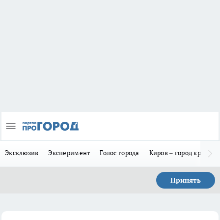
Эксклюзив
Эксперимент
Голос города
Киров – город красив
Принять