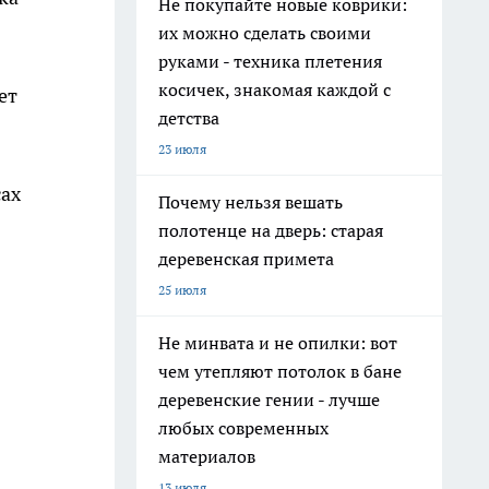
Не покупайте новые коврики:
их можно сделать своими
руками - техника плетения
косичек, знакомая каждой с
ет
детства
23 июля
сах
Почему нельзя вешать
полотенце на дверь: старая
деревенская примета
25 июля
Не минвата и не опилки: вот
чем утепляют потолок в бане
деревенские гении - лучше
любых современных
материалов
13 июля