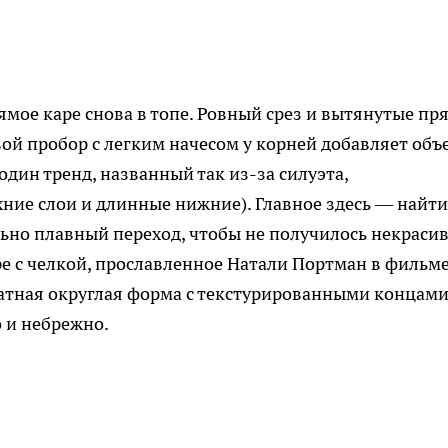
ямое каре снова в топе. Ровный срез и вытянутые пр
вой пробор с легким начесом у корней добавляет объ
дин тренд, названный так из-за силуэта,
ние слои и длинные нижние). Главное здесь — найти
льно плавный переход, чтобы не получилось некраси
ре с челкой, прославленное Натали Портман в фильм
куратная округлая форма с текстурированными концам
о и небрежно.