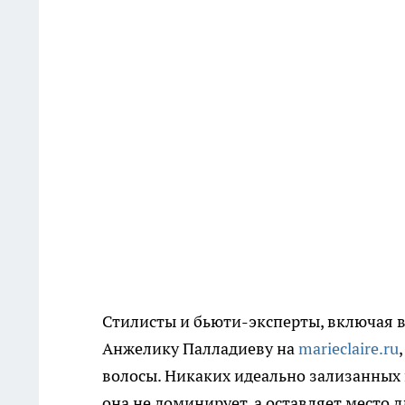
Стилисты и бьюти-эксперты, включая в
Анжелику Палладиеву на
marieclaire.ru
волосы. Никаких идеально зализанных п
она не доминирует, а оставляет место 