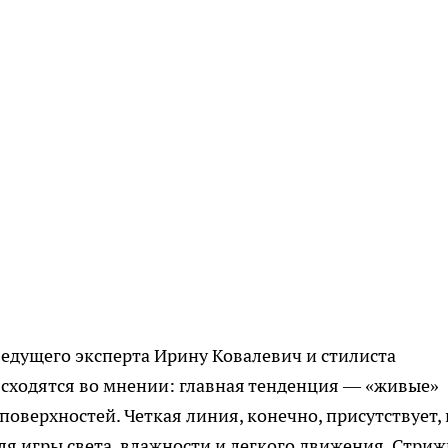
едущего эксперта Ирину Ковалевич и стилиста
, сходятся во мнении: главная тенденция — «живые»
оверхностей. Четкая линия, конечно, присутствует, 
для игры света, влажности и легкого движения. Стриж