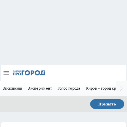
Эксклюзив
Эксперимент
Голос города
Киров – город красив
Принять