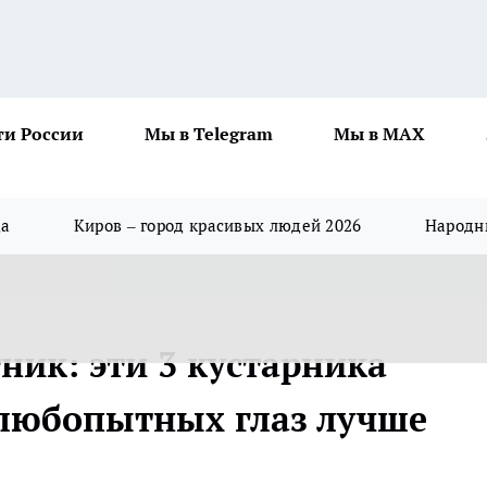
ти России
Мы в Telegram
Мы в MAX
да
Киров – город красивых людей 2026
Народны
ник: эти 3 кустарника
т любопытных глаз лучше