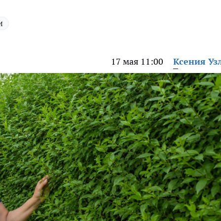
и
17 мая 11:00
Ксения Уз