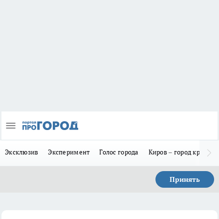
Эксклюзив
Эксперимент
Голос города
Киров – город красив
Принять