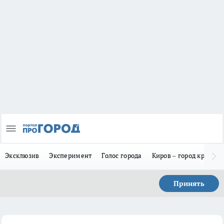
Эксклюзив
Эксперимент
Голос города
Киров – город красив
Принять