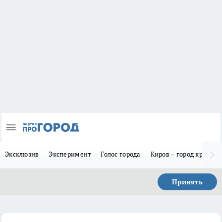
Эксклюзив
Эксперимент
Голос города
Киров – город красив
Принять