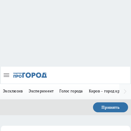
Эксклюзив
Эксперимент
Голос города
Киров – город красив
Принять