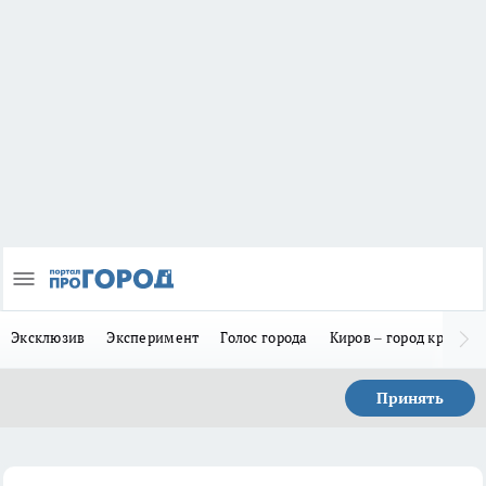
Эксклюзив
Эксперимент
Голос города
Киров – город красив
Принять