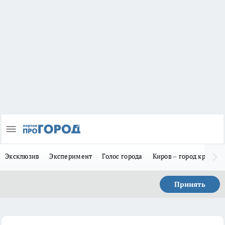
Эксклюзив
Эксперимент
Голос города
Киров – город красив
Принять