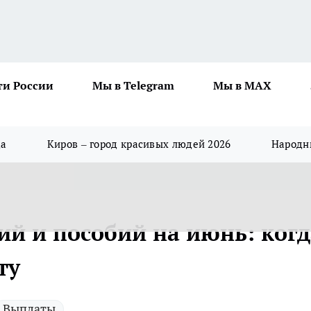
ти России
Мы в Telegram
Мы в MAX
да
Киров – город красивых людей 2026
Народны
ий и пособий на июнь: когд
ту
Выплаты