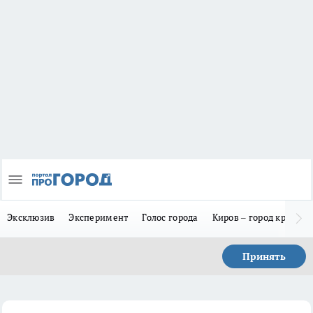
Эксклюзив
Эксперимент
Голос города
Киров – город красив
Принять