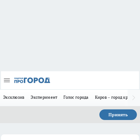
Эксклюзив
Эксперимент
Голос города
Киров – город красив
Принять