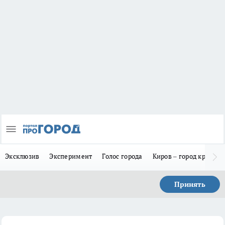
Эксклюзив
Эксперимент
Голос города
Киров – город красив
Принять