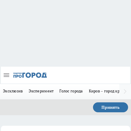
Эксклюзив
Эксперимент
Голос города
Киров – город красив
Принять