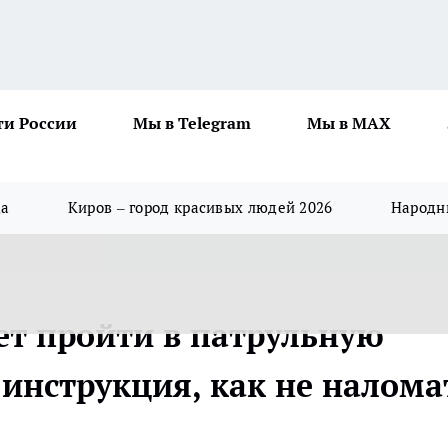
ти России
Мы в Telegram
Мы в MAX
да
Киров – город красивых людей 2026
Народны
ет пройти в патрульную
инструкция, как не налома