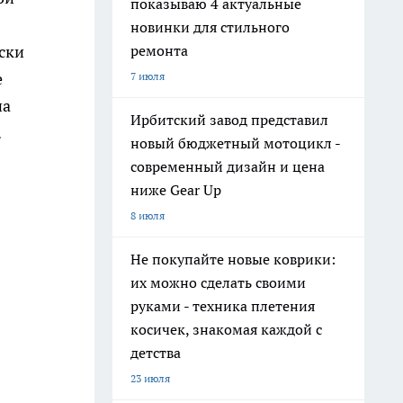
показываю 4 актуальные
новинки для стильного
ремонта
ски
е
7 июля
на
Ирбитский завод представил
.
новый бюджетный мотоцикл -
современный дизайн и цена
ниже Gear Up
8 июля
Не покупайте новые коврики:
их можно сделать своими
руками - техника плетения
косичек, знакомая каждой с
детства
23 июля