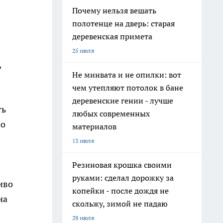
Почему нельзя вешать
полотенце на дверь: старая
деревенская примета
25 июля
,
Не минвата и не опилки: вот
чем утепляют потолок в бане
деревенские гении - лучше
ть
любых современных
но
материалов
13 июля
Резиновая крошка своими
руками: сделал дорожку за
иво
копейки - после дождя не
на
скольжу, зимой не падаю
29 июля