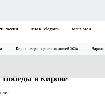
ти России
Мы в Telegram
Мы в MAX
да
Киров – город красивых людей 2026
Народны
у Победы в Кирове
роде