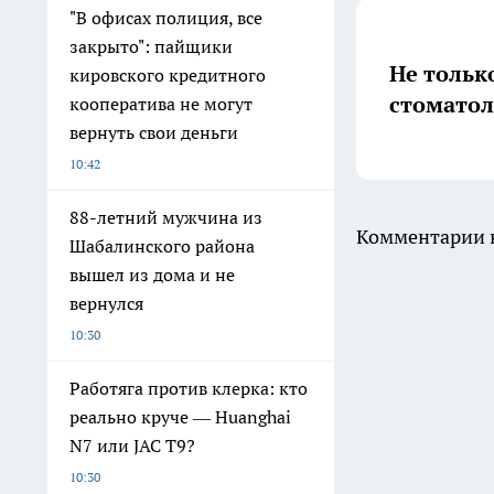
"В офисах полиция, все
закрыто": пайщики
Не тольк
кировского кредитного
стоматол
кооператива не могут
вернуть свои деньги
10:42
88-летний мужчина из
Комментарии н
Шабалинского района
вышел из дома и не
вернулся
10:30
Работяга против клерка: кто
реально круче — Huanghai
N7 или JAC T9?
10:30