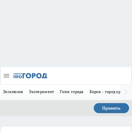
Эксклюзив
Эксперимент
Голос города
Киров – город красив
Принять