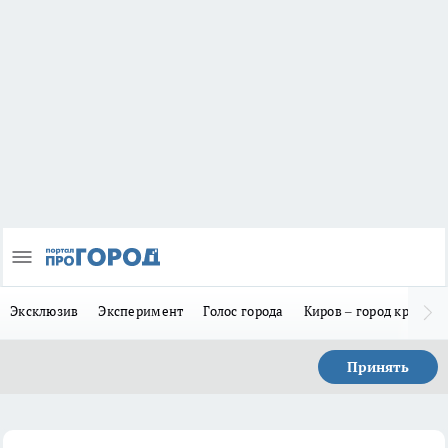
Эксклюзив
Эксперимент
Голос города
Киров – город красив
Принять