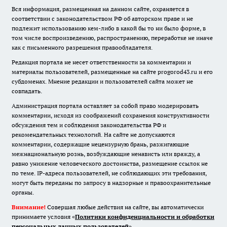
Вся информация, размещенная на данном сайте, охраняется в
соответствии с законодательством РФ об авторском праве и не
подлежит использованию кем-либо в какой бы то ни было форме, в
том числе воспроизведению, распространению, переработке не иначе
как с письменного разрешения правообладателя.
Редакция портала не несет ответственности за комментарии и
материалы пользователей, размещенные на сайте progorod43.ru и его
субдоменах. Мнение редакции и пользователей сайта может не
совпадать.
Администрация портала оставляет за собой право модерировать
комментарии, исходя из соображений сохранения конструктивности
обсуждения тем и соблюдения законодательства РФ и
рекомендательных технологий. На сайте не допускаются
комментарии, содержащие нецензурную брань, разжигающие
межнациональную рознь, возбуждающие ненависть или вражду, а
равно унижение человеческого достоинства, размещение ссылок не
по теме. IP-адреса пользователей, не соблюдающих эти требования,
могут быть переданы по запросу в надзорные и правоохранительные
органы.
Внимание!
Совершая любые действия на сайте, вы автоматически
принимаете условия «
Политики конфиденциальности и обработки
персональных данных пользователей
»