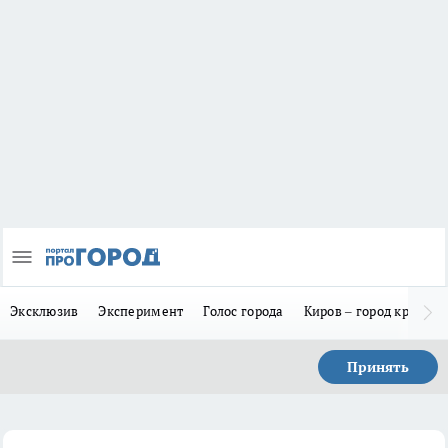
Эксклюзив
Эксперимент
Голос города
Киров – город красив
Принять