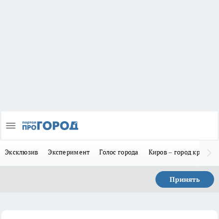
Эксклюзив
Эксперимент
Голос города
Киров – город красив
Принять