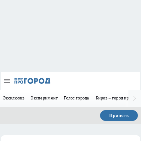
Эксклюзив
Эксперимент
Голос города
Киров – город красив
Принять