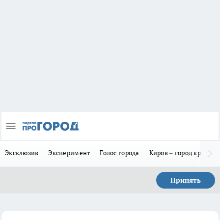
Эксклюзив
Эксперимент
Голос города
Киров – город красив
Принять