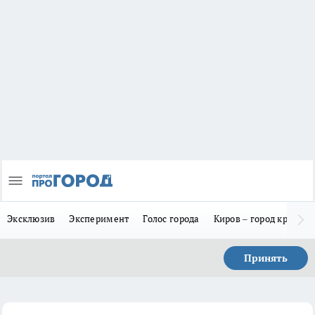
Эксклюзив
Эксперимент
Голос города
Киров – город красив
Принять