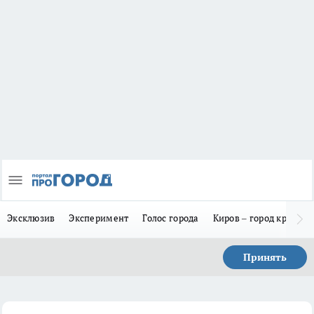
Эксклюзив
Эксперимент
Голос города
Киров – город красив
Принять