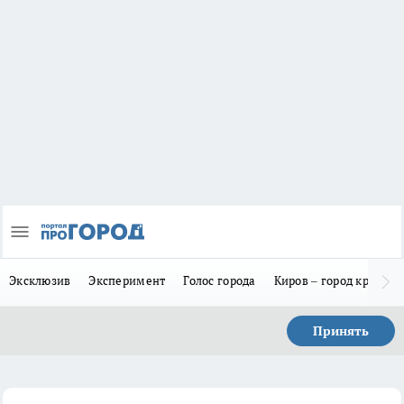
Эксклюзив
Эксперимент
Голос города
Киров – город красив
Принять