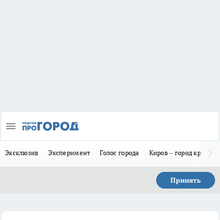
Эксклюзив
Эксперимент
Голос города
Киров – город красив
Принять