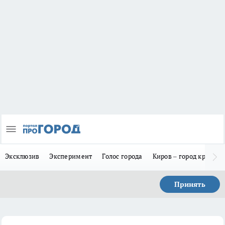
Эксклюзив
Эксперимент
Голос города
Киров – город красив
Принять