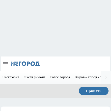
Эксклюзив
Эксперимент
Голос города
Киров – город красив
Принять