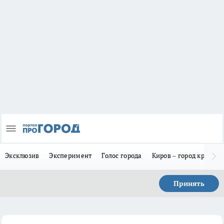
Эксклюзив
Эксперимент
Голос города
Киров – город красив
Принять