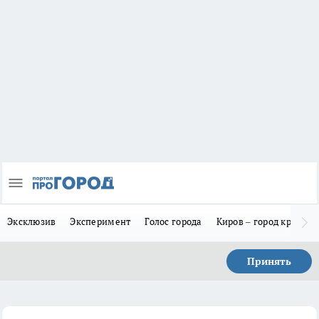
Эксклюзив
Эксперимент
Голос города
Киров – город красив
Принять