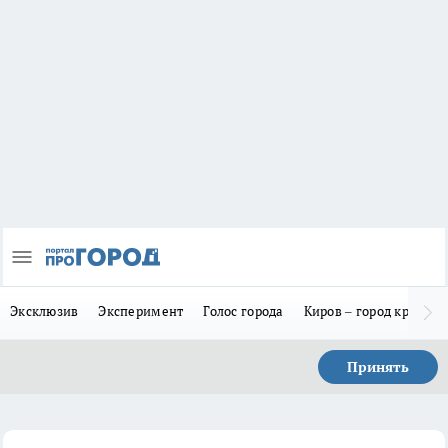
Эксклюзив
Эксперимент
Голос города
Киров – город красив
Принять