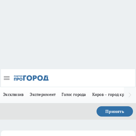
Эксклюзив
Эксперимент
Голос города
Киров – город красив
Принять