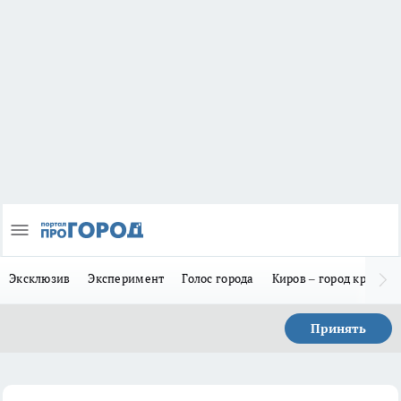
Эксклюзив
Эксперимент
Голос города
Киров – город красив
Принять