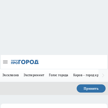
Эксклюзив
Эксперимент
Голос города
Киров – город красив
Принять