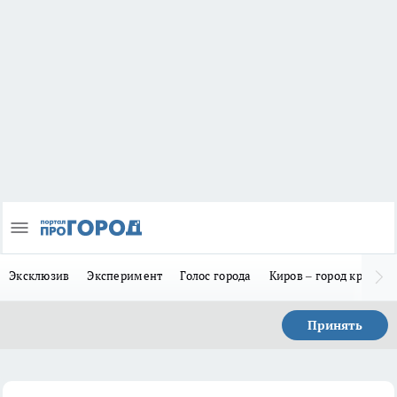
Эксклюзив
Эксперимент
Голос города
Киров – город красив
Принять